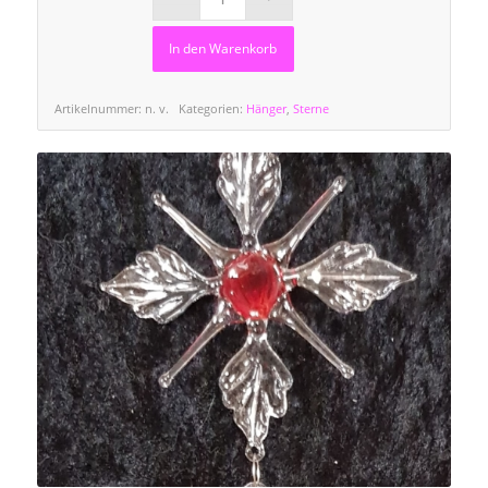
In den Warenkorb
Artikelnummer:
n. v.
Kategorien:
Hänger
,
Sterne