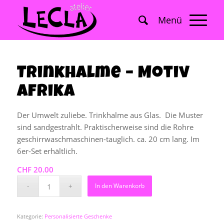
Trinkhalme – Motiv
Afrika
Der Umwelt zuliebe. Trinkhalme aus Glas. Die Muster
sind sandgestrahlt. Praktischerweise sind die Rohre
geschirrwaschmaschinen-tauglich. ca. 20 cm lang. Im
6er-Set erhältlich.
CHF
20.00
In den Warenkorb
Kategorie:
Personalisierte Geschenke