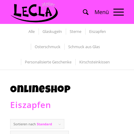
Alle
Glaskugeln
Sterne
Eiszapfen
Osterschmuck
Schmuck aus Glas
Personalisierte Geschenke
Kirschsteinkissen
Onlineshop
Eiszapfen
Sortieren nach
Standard