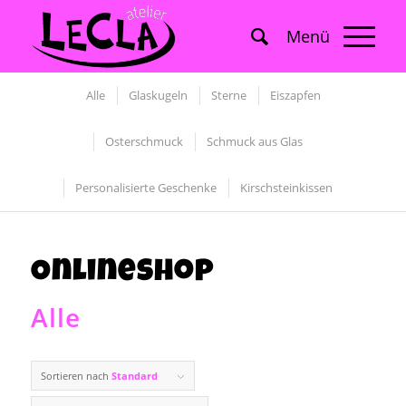
Alle
Glaskugeln
Sterne
Eiszapfen
Osterschmuck
Schmuck aus Glas
Personalisierte Geschenke
Kirschsteinkissen
Onlineshop
Alle
Sortieren nach
Standard