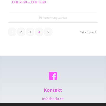
Preisspanne:
CHF
2.50
–
CHF
3.50
CHF 2.50
bis
Ausführung wählen
CHF 3.50
1
2
3
4
5
Seite 4 von 5
Kontakt
info@lecla.ch